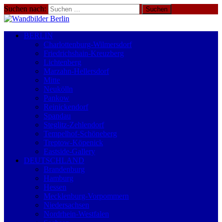
Suchen nach:
BERLIN
Charlottenburg-Wilmersdorf
Friedrichshain-Kreuzberg
Lichtenberg
Marzahn-Hellersdorf
Mitte
Neukölln
Pankow
Reinickendorf
Spandau
Steglitz-Zehlendorf
Tempelhof-Schöneberg
Treptow-Köpenick
Eastside-Gallery
DEUTSCHLAND
Brandenburg
Hamburg
Hessen
Mecklenburg-Vorpommern
Niedersachsen
Nordrhein-Westfalen