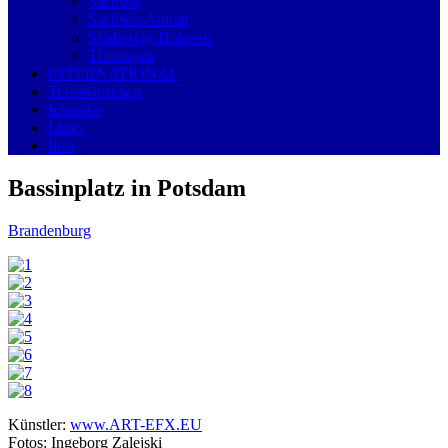
Sachsen
Sachsen-Anhalt
Schleswig-Holstein
Thüringen
INTERNATIONAL
Trafohäuschen
Künstler
Links
Info
Bassinplatz in Potsdam
Brandenburg
Künstler:
www.ART-EFX.EU
Fotos: Ingeborg Zalejski