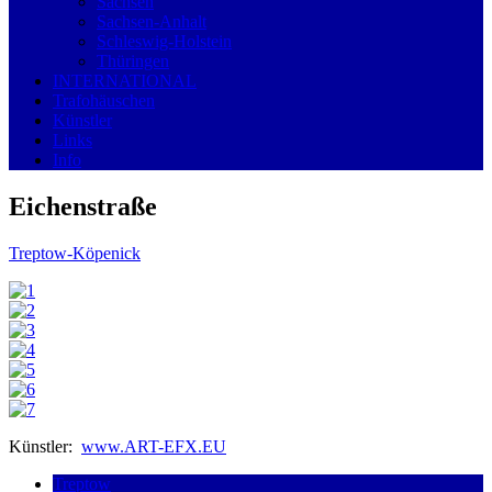
Sachsen
Sachsen-Anhalt
Schleswig-Holstein
Thüringen
INTERNATIONAL
Trafohäuschen
Künstler
Links
Info
Eichenstraße
Treptow-Köpenick
Künstler:
www.ART-EFX.EU
Treptow