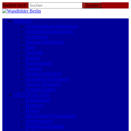
Suchen nach:
BERLIN
Charlottenburg-Wilmersdorf
Friedrichshain-Kreuzberg
Lichtenberg
Marzahn-Hellersdorf
Mitte
Neukölln
Pankow
Reinickendorf
Spandau
Steglitz-Zehlendorf
Tempelhof-Schöneberg
Treptow-Köpenick
Eastside-Gallery
DEUTSCHLAND
Brandenburg
Hamburg
Hessen
Mecklenburg-Vorpommern
Niedersachsen
Nordrhein-Westfalen