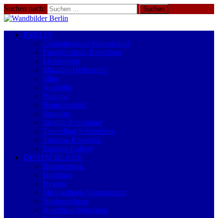
Suchen nach:
BERLIN
Charlottenburg-Wilmersdorf
Friedrichshain-Kreuzberg
Lichtenberg
Marzahn-Hellersdorf
Mitte
Neukölln
Pankow
Reinickendorf
Spandau
Steglitz-Zehlendorf
Tempelhof-Schöneberg
Treptow-Köpenick
Eastside-Gallery
DEUTSCHLAND
Brandenburg
Hamburg
Hessen
Mecklenburg-Vorpommern
Niedersachsen
Nordrhein-Westfalen