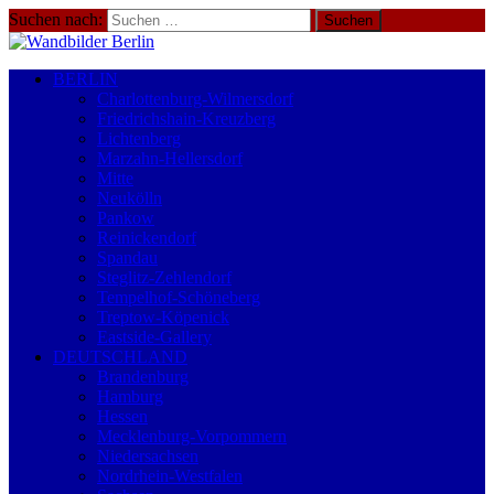
Suchen nach:
BERLIN
Charlottenburg-Wilmersdorf
Friedrichshain-Kreuzberg
Lichtenberg
Marzahn-Hellersdorf
Mitte
Neukölln
Pankow
Reinickendorf
Spandau
Steglitz-Zehlendorf
Tempelhof-Schöneberg
Treptow-Köpenick
Eastside-Gallery
DEUTSCHLAND
Brandenburg
Hamburg
Hessen
Mecklenburg-Vorpommern
Niedersachsen
Nordrhein-Westfalen