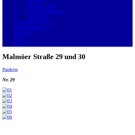
Sachsen
Sachsen-Anhalt
Schleswig-Holstein
Thüringen
INTERNATIONAL
Trafohäuschen
Künstler
Links
Info
Malmöer Straße 29 und 30
Pankow
Nr. 29