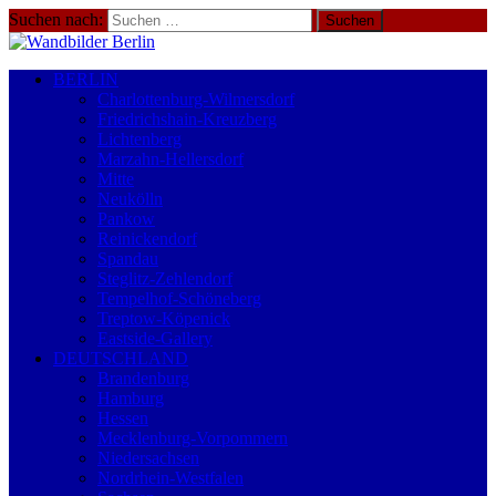
Suchen nach:
BERLIN
Charlottenburg-Wilmersdorf
Friedrichshain-Kreuzberg
Lichtenberg
Marzahn-Hellersdorf
Mitte
Neukölln
Pankow
Reinickendorf
Spandau
Steglitz-Zehlendorf
Tempelhof-Schöneberg
Treptow-Köpenick
Eastside-Gallery
DEUTSCHLAND
Brandenburg
Hamburg
Hessen
Mecklenburg-Vorpommern
Niedersachsen
Nordrhein-Westfalen