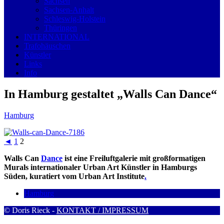
Sachsen
Sachsen-Anhalt
Schleswig-Holstein
Thüringen
INTERNATIONAL
Trafohäuschen
Künstler
Links
Info
In Hamburg gestaltet „Walls Can Dance“
Hamburg
◄
1
2
Walls Can
Dance
ist eine Freiluftgalerie mit großformatigen
Murals internationaler Urban Art Künstler in Hamburgs
Süden, kuratiert vom Urban Art Institute
.
Hamburg
© Doris Rieck -
KONTAKT / IMPRESSUM