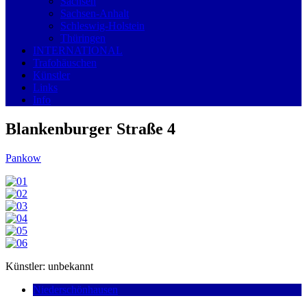
Sachsen
Sachsen-Anhalt
Schleswig-Holstein
Thüringen
INTERNATIONAL
Trafohäuschen
Künstler
Links
Info
Blankenburger Straße 4
Pankow
Künstler: unbekannt
Niederschönhausen