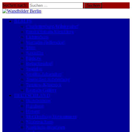
Suchen nach:
BERLIN
Charlottenburg-Wilmersdorf
Friedrichshain-Kreuzberg
Lichtenberg
Marzahn-Hellersdorf
Mitte
Neukölln
Pankow
Reinickendorf
Spandau
Steglitz-Zehlendorf
Tempelhof-Schöneberg
Treptow-Köpenick
Eastside-Gallery
DEUTSCHLAND
Brandenburg
Hamburg
Hessen
Mecklenburg-Vorpommern
Niedersachsen
Nordrhein-Westfalen