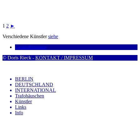
1
2
►
Verschiedene Künstler
siehe
Gesundbrunnen
© Doris Rieck -
KONTAKT / IMPRESSUM
BERLIN
DEUTSCHLAND
INTERNATIONAL
Trafohäuschen
Künstler
Links
Info