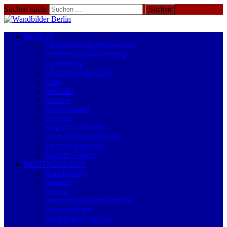
Suchen nach:
BERLIN
Charlottenburg-Wilmersdorf
Friedrichshain-Kreuzberg
Lichtenberg
Marzahn-Hellersdorf
Mitte
Neukölln
Pankow
Reinickendorf
Spandau
Steglitz-Zehlendorf
Tempelhof-Schöneberg
Treptow-Köpenick
Eastside-Gallery
DEUTSCHLAND
Brandenburg
Hamburg
Hessen
Mecklenburg-Vorpommern
Niedersachsen
Nordrhein-Westfalen