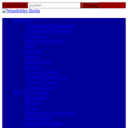
Suchen nach:
BERLIN
Charlottenburg-Wilmersdorf
Friedrichshain-Kreuzberg
Lichtenberg
Marzahn-Hellersdorf
Mitte
Neukölln
Pankow
Reinickendorf
Spandau
Steglitz-Zehlendorf
Tempelhof-Schöneberg
Treptow-Köpenick
Eastside-Gallery
DEUTSCHLAND
Brandenburg
Hamburg
Hessen
Mecklenburg-Vorpommern
Niedersachsen
Nordrhein-Westfalen