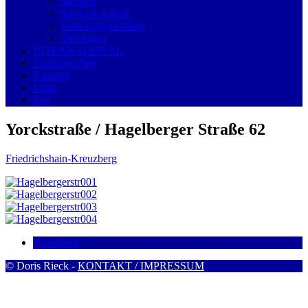
Sachsen
Sachsen-Anhalt
Schleswig-Holstein
Thüringen
INTERNATIONAL
Trafohäuschen
Künstler
Links
Info
Yorckstraße / Hagelberger Straße 62
Friedrichshain-Kreuzberg
Kreuzberg
© Doris Rieck -
KONTAKT / IMPRESSUM