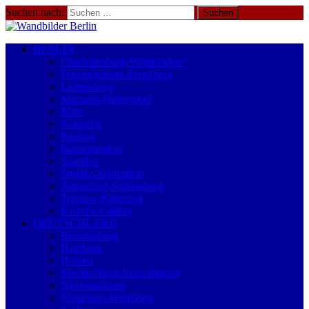
Suchen nach:
BERLIN
Charlottenburg-Wilmersdorf
Friedrichshain-Kreuzberg
Lichtenberg
Marzahn-Hellersdorf
Mitte
Neukölln
Pankow
Reinickendorf
Spandau
Steglitz-Zehlendorf
Tempelhof-Schöneberg
Treptow-Köpenick
Eastside-Gallery
DEUTSCHLAND
Brandenburg
Hamburg
Hessen
Mecklenburg-Vorpommern
Niedersachsen
Nordrhein-Westfalen