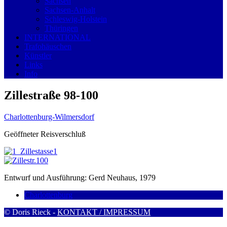
Sachsen
Sachsen-Anhalt
Schleswig-Holstein
Thüringen
INTERNATIONAL
Trafohäuschen
Künstler
Links
Info
Zillestraße 98-100
Charlottenburg-Wilmersdorf
Geöffneter Reisverschluß
Entwurf und Ausführung: Gerd Neuhaus, 1979
Charlottenburg
© Doris Rieck -
KONTAKT / IMPRESSUM