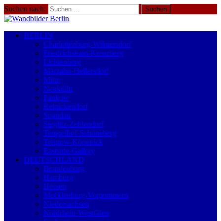
Suchen nach:
BERLIN
Charlottenburg-Wilmersdorf
Friedrichshain-Kreuzberg
Lichtenberg
Marzahn-Hellersdorf
Mitte
Neukölln
Pankow
Reinickendorf
Spandau
Steglitz-Zehlendorf
Tempelhof-Schöneberg
Treptow-Köpenick
Eastside-Gallery
DEUTSCHLAND
Brandenburg
Hamburg
Hessen
Mecklenburg-Vorpommern
Niedersachsen
Nordrhein-Westfalen