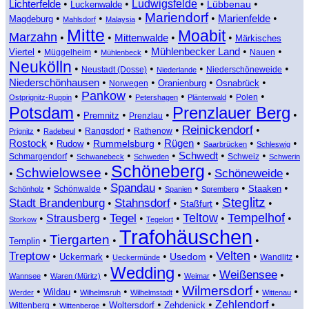
Ludwigsfelde
•
•
•
•
Lichterfelde
Lübbenau
Luckenwalde
Mariendorf
•
•
•
•
Marienfelde
•
Magdeburg
Mahlsdorf
Malaysia
Mitte
Moabit
Marzahn
•
•
•
•
Mittenwalde
Märkisches
•
•
•
Mühlenbecker Land
•
•
Viertel
Müggelheim
Nauen
Mühlenbeck
Neukölln
•
•
•
•
Neustadt (Dosse)
Niederschöneweide
Niederlande
•
•
•
•
Niederschönhausen
Oranienburg
Osnabrück
Norwegen
Pankow
•
•
•
•
•
Polen
Ostprignitz-Ruppin
Petershagen
Plänterwald
Potsdam
Prenzlauer Berg
•
•
•
•
Premnitz
Prenzlau
Reinickendorf
•
•
•
•
•
Rangsdorf
Rathenow
Prignitz
Radebeul
•
•
•
•
•
•
Rostock
Rummelsburg
Rügen
Rudow
Saarbrücken
Schleswig
•
•
•
Schwedt
•
•
Schmargendorf
Schweiz
Schwanebeck
Schweden
Schwerin
Schöneberg
Schwielowsee
Schöneweide
•
•
•
•
Spandau
•
•
•
•
•
•
Staaken
Schönwalde
Schönholz
Spanien
Spremberg
Steglitz
Stadt Brandenburg
Stahnsdorf
•
•
•
•
Staßfurt
Tempelhof
Tegel
Teltow
•
Strausberg
•
•
•
•
•
Storkow
Tegelort
Trafohäuschen
Tiergarten
•
•
•
Templin
Velten
Treptow
•
•
•
•
•
•
Usedom
Uckermark
Wandlitz
Ueckermünde
Wedding
Weißensee
•
•
•
•
•
Wannsee
Waren (Müritz)
Weimar
Wilmersdorf
•
•
•
•
•
•
Wildau
Werder
Wilhelmsruh
Wilhelmstadt
Wittenau
•
•
•
•
Zehlendorf
•
Woltersdorf
Zehdenick
Wittenberg
Wittenberge