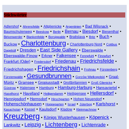
Stichwörter
•
•
•
•
•
Bad Wilsnack
Adlershof
Altglienicke
Ahrensfelde
Argentinien
•
•
•
Bernau
•
•
•
Biesdorf
Baumschulenweg
Biesenthal
Beeskow
Berlin
•
•
•
•
•
Buch
•
Bratislava
Birkenwerder
Blankenfelde
Borsigwalde
Britz
Charlottenburg
•
•
•
•
Buckow
Charlottenburg Nord
Cottbus
East Side Gallery
•
Dresden
•
•
•
Eberswalde
Dagebüll
•
•
•
•
•
Eberswalde-Finow
Falkensee
Erkner
Fennpfuhl
Finowfurt
Friedrichsfelde
Friedenau
•
•
•
•
Frankfurt (Oder)
Fredersdorf
Friedrichshain
•
•
•
•
Friedrichshagen
Frohnau
Fürstenberg
Gesundbrunnen
•
•
•
Graal-
Fürstenwalde
Gorzów Wielkopolski
•
•
•
•
•
Gransee
Müritz
Gropiusstadt
Großbritannien
Groß Glienicke
•
•
•
•
•
Hamburg-Harburg
Hansaviertel
Halensee
Hamburg
Güstrow
Hellersdorf
•
•
•
•
•
Havelland
Heiligensee
Haselhorst
Heiligendamm
•
•
•
•
Hennigsdorf
Hermsdorf
Hohen Neuendorf
Hirschgarten
Hohenschönhausen
•
•
•
•
Karlshorst
•
Hoppegarten
Israel
Jüterbog
•
•
•
•
•
Kaulsdorf
Kassel
Kladow
Kasachstan
Kleinmachnow
Kreuzberg
Köpenick
•
•
•
Königs Wusterhausen
Lichtenberg
Leipzig
Lichtenrade
•
•
•
•
Lankwitz