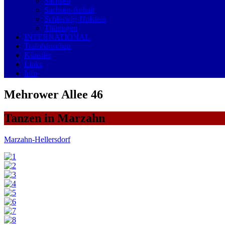
Sachsen
Sachsen-Anhalt
Schleswig-Holstein
Thüringen
INTERNATIONAL
Trafohäuschen
Künstler
Links
Info
Mehrower Allee 46
Tanzen in Marzahn
Marzahn-Hellersdorf