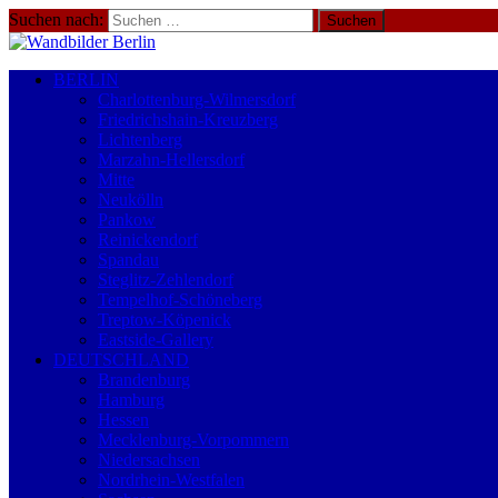
Suchen nach:
BERLIN
Charlottenburg-Wilmersdorf
Friedrichshain-Kreuzberg
Lichtenberg
Marzahn-Hellersdorf
Mitte
Neukölln
Pankow
Reinickendorf
Spandau
Steglitz-Zehlendorf
Tempelhof-Schöneberg
Treptow-Köpenick
Eastside-Gallery
DEUTSCHLAND
Brandenburg
Hamburg
Hessen
Mecklenburg-Vorpommern
Niedersachsen
Nordrhein-Westfalen