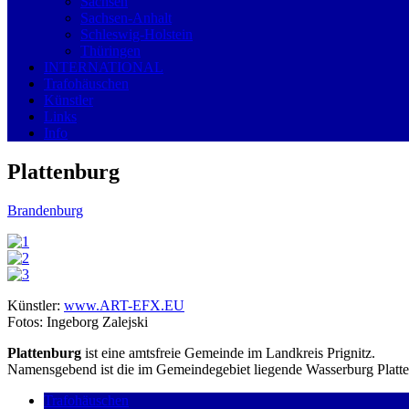
Sachsen
Sachsen-Anhalt
Schleswig-Holstein
Thüringen
INTERNATIONAL
Trafohäuschen
Künstler
Links
Info
Plattenburg
Brandenburg
Künstler:
www.ART-EFX.EU
Fotos: Ingeborg Zalejski
Plattenburg
ist eine amtsfreie Gemeinde im Landkreis Prignitz.
Namensgebend ist die im Gemeindegebiet liegende Wasserburg Platt
Trafohäuschen