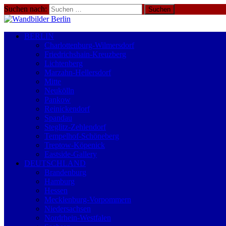
Suchen nach:
BERLIN
Charlottenburg-Wilmersdorf
Friedrichshain-Kreuzberg
Lichtenberg
Marzahn-Hellersdorf
Mitte
Neukölln
Pankow
Reinickendorf
Spandau
Steglitz-Zehlendorf
Tempelhof-Schöneberg
Treptow-Köpenick
Eastside-Gallery
DEUTSCHLAND
Brandenburg
Hamburg
Hessen
Mecklenburg-Vorpommern
Niedersachsen
Nordrhein-Westfalen