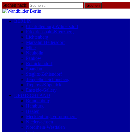
Suchen nach:
BERLIN
Charlottenburg-Wilmersdorf
Friedrichshain-Kreuzberg
Lichtenberg
Marzahn-Hellersdorf
Mitte
Neukölln
Pankow
Reinickendorf
Spandau
Steglitz-Zehlendorf
Tempelhof-Schöneberg
Treptow-Köpenick
Eastside-Gallery
DEUTSCHLAND
Brandenburg
Hamburg
Hessen
Mecklenburg-Vorpommern
Niedersachsen
Nordrhein-Westfalen