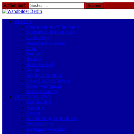
Suchen nach:
BERLIN
Charlottenburg-Wilmersdorf
Friedrichshain-Kreuzberg
Lichtenberg
Marzahn-Hellersdorf
Mitte
Neukölln
Pankow
Reinickendorf
Spandau
Steglitz-Zehlendorf
Tempelhof-Schöneberg
Treptow-Köpenick
Eastside-Gallery
DEUTSCHLAND
Brandenburg
Hamburg
Hessen
Mecklenburg-Vorpommern
Niedersachsen
Nordrhein-Westfalen