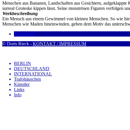
Menschen aus Bananen, Landschaften aus Gesichtern, aufgeklappte Köp
surreal Groteske kippen lässt. Seine monströsen Figuren verfolgen u
Werkbeschreibung
Ein Mensch aus einem Gewimmel von kleinen Menschen. So wie hier z
Menschen wie Maden hineinwinden, geben dem Motiv das unterschwel
Kreuzberg
© Doris Rieck -
KONTAKT / IMPRESSUM
BERLIN
DEUTSCHLAND
INTERNATIONAL
Trafohäuschen
Künstler
Links
Info