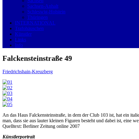
Sachsen
Sachsen-Anhalt
Schleswig-Holstein
Thüringen
INTERNATIONAL
Trafohäuschen
Künstler
Links
Info
Falckensteinstraße 49
Friedrichshain-Kreuzberg
An das Haus Falckensteinstraße, in dem der Club 103 ist, hat ein ital
man, dass sie aus lauter kleinen Figuren besteht und dabei ist, eine we
Quelltext: Berliner Zeitung online 2007
Künstlerportrait