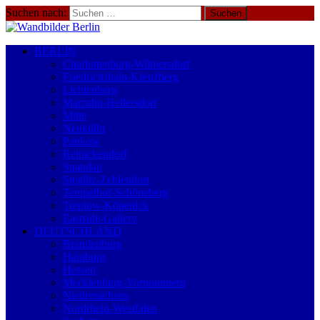
Suchen nach:
BERLIN
Charlottenburg-Wilmersdorf
Friedrichshain-Kreuzberg
Lichtenberg
Marzahn-Hellersdorf
Mitte
Neukölln
Pankow
Reinickendorf
Spandau
Steglitz-Zehlendorf
Tempelhof-Schöneberg
Treptow-Köpenick
Eastside-Gallery
DEUTSCHLAND
Brandenburg
Hamburg
Hessen
Mecklenburg-Vorpommern
Niedersachsen
Nordrhein-Westfalen