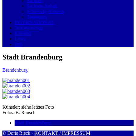
Sachsen
Sachsen-Anhalt
Schleswig-Holstein
Thüringen
INTERNATIONAL
Trafohäuschen
Künstler
Links
Info
Stadt Brandenburg
Brandenburg
Künstler: siehe letztes Foto
Fotos: B. Rausch
Stadt Brandenburg
© Doris Rieck -
KONTAKT / IMPRESSUM