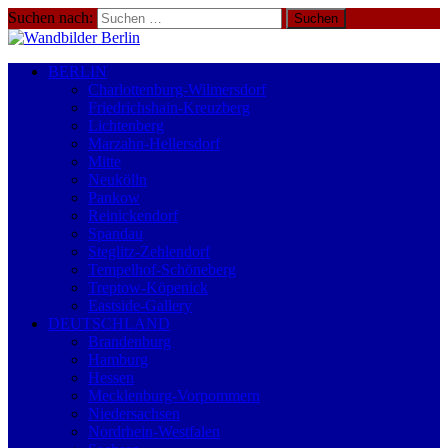
Suchen nach:
BERLIN
Charlottenburg-Wilmersdorf
Friedrichshain-Kreuzberg
Lichtenberg
Marzahn-Hellersdorf
Mitte
Neukölln
Pankow
Reinickendorf
Spandau
Steglitz-Zehlendorf
Tempelhof-Schöneberg
Treptow-Köpenick
Eastside-Gallery
DEUTSCHLAND
Brandenburg
Hamburg
Hessen
Mecklenburg-Vorpommern
Niedersachsen
Nordrhein-Westfalen