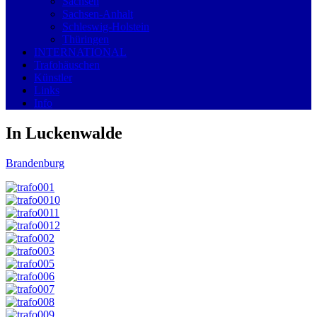
Sachsen
Sachsen-Anhalt
Schleswig-Holstein
Thüringen
INTERNATIONAL
Trafohäuschen
Künstler
Links
Info
In Luckenwalde
Brandenburg