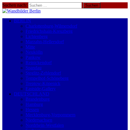
Suchen nach:
BERLIN
Charlottenburg-Wilmersdorf
Friedrichshain-Kreuzberg
Lichtenberg
Marzahn-Hellersdorf
Mitte
Neukölln
Pankow
Reinickendorf
Spandau
Steglitz-Zehlendorf
Tempelhof-Schöneberg
Treptow-Köpenick
Eastside-Gallery
DEUTSCHLAND
Brandenburg
Hamburg
Hessen
Mecklenburg-Vorpommern
Niedersachsen
Nordrhein-Westfalen