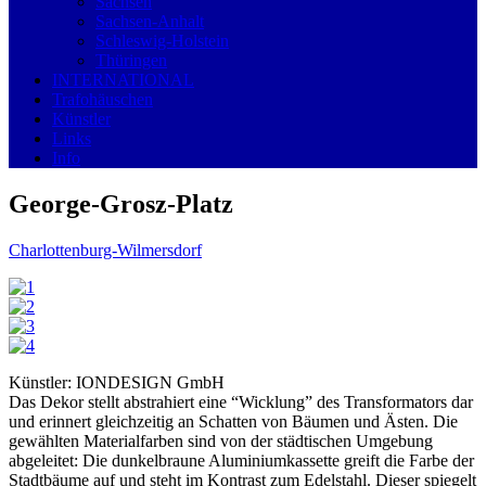
Sachsen
Sachsen-Anhalt
Schleswig-Holstein
Thüringen
INTERNATIONAL
Trafohäuschen
Künstler
Links
Info
George-Grosz-Platz
Charlottenburg-Wilmersdorf
Künstler: IONDESIGN
GmbH
Das Dekor stellt abstrahiert eine “Wicklung” des Transformators dar
und erinnert gleichzeitig an Schatten von Bäumen und Ästen. Die
gewählten Materialfarben sind von der städtischen Umgebung
abgeleitet: Die dunkelbraune Aluminiumkassette greift die Farbe der
Stadtbäume auf und steht im Kontrast zum Edelstahl. Dieser spiegelt