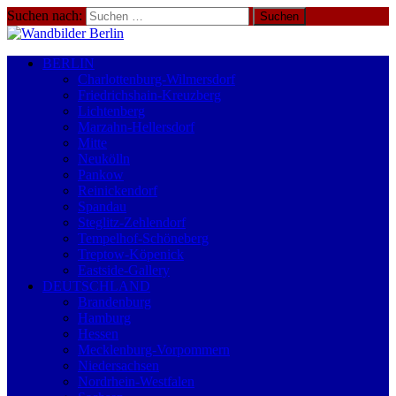
Suchen nach:
BERLIN
Charlottenburg-Wilmersdorf
Friedrichshain-Kreuzberg
Lichtenberg
Marzahn-Hellersdorf
Mitte
Neukölln
Pankow
Reinickendorf
Spandau
Steglitz-Zehlendorf
Tempelhof-Schöneberg
Treptow-Köpenick
Eastside-Gallery
DEUTSCHLAND
Brandenburg
Hamburg
Hessen
Mecklenburg-Vorpommern
Niedersachsen
Nordrhein-Westfalen