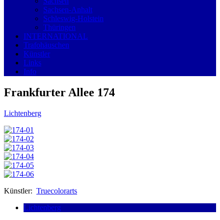
Sachsen
Sachsen-Anhalt
Schleswig-Holstein
Thüringen
INTERNATIONAL
Trafohäuschen
Künstler
Links
Info
Frankfurter Allee 174
Lichtenberg
Künstler:
Truecolorarts
Lichtenberg