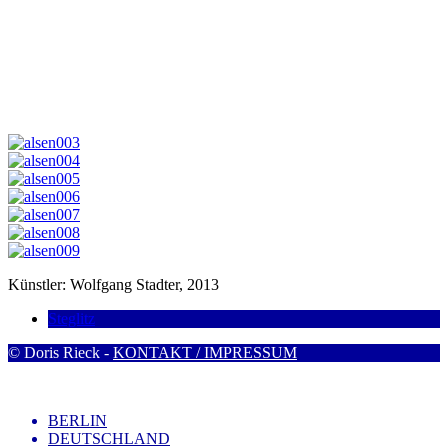
Künstler: Wolfgang Stadter, 2013
Steglitz
© Doris Rieck -
KONTAKT / IMPRESSUM
BERLIN
DEUTSCHLAND
INTERNATIONAL
Trafohäuschen
Künstler
Links
Info