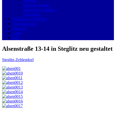
Sachsen
Sachsen-Anhalt
Schleswig-Holstein
Thüringen
INTERNATIONAL
Trafohäuschen
Künstler
Links
Info
Alsenstraße 13-14 in Steglitz neu gestaltet
Steglitz-Zehlendorf