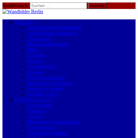
Suchen nach:
BERLIN
Charlottenburg-Wilmersdorf
Friedrichshain-Kreuzberg
Lichtenberg
Marzahn-Hellersdorf
Mitte
Neukölln
Pankow
Reinickendorf
Spandau
Steglitz-Zehlendorf
Tempelhof-Schöneberg
Treptow-Köpenick
Eastside-Gallery
DEUTSCHLAND
Brandenburg
Hamburg
Hessen
Mecklenburg-Vorpommern
Niedersachsen
Nordrhein-Westfalen