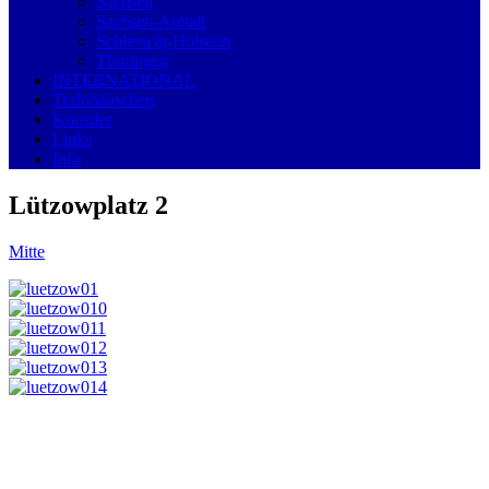
Sachsen
Sachsen-Anhalt
Schleswig-Holstein
Thüringen
INTERNATIONAL
Trafohäuschen
Künstler
Links
Info
Lützowplatz 2
Mitte