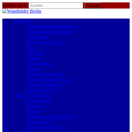
Suchen nach:
BERLIN
Charlottenburg-Wilmersdorf
Friedrichshain-Kreuzberg
Lichtenberg
Marzahn-Hellersdorf
Mitte
Neukölln
Pankow
Reinickendorf
Spandau
Steglitz-Zehlendorf
Tempelhof-Schöneberg
Treptow-Köpenick
Eastside-Gallery
DEUTSCHLAND
Brandenburg
Hamburg
Hessen
Mecklenburg-Vorpommern
Niedersachsen
Nordrhein-Westfalen