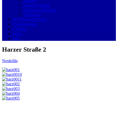
Sachsen
Sachsen-Anhalt
Schleswig-Holstein
Thüringen
INTERNATIONAL
Trafohäuschen
Künstler
Links
Info
Harzer Straße 2
Neukölln