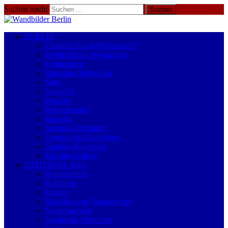
Suchen nach:
BERLIN
Charlottenburg-Wilmersdorf
Friedrichshain-Kreuzberg
Lichtenberg
Marzahn-Hellersdorf
Mitte
Neukölln
Pankow
Reinickendorf
Spandau
Steglitz-Zehlendorf
Tempelhof-Schöneberg
Treptow-Köpenick
Eastside-Gallery
DEUTSCHLAND
Brandenburg
Hamburg
Hessen
Mecklenburg-Vorpommern
Niedersachsen
Nordrhein-Westfalen