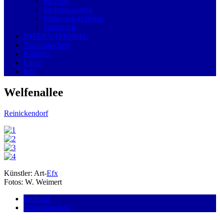
Sachsen
Sachsen-Anhalt
Schleswig-Holstein
Thüringen
INTERNATIONAL
Trafohäuschen
Künstler
Links
Info
Welfenallee
Reinickendorf
Künstler: Art-
Efx
Fotos: W. Weimert
Frohnau
Trafohäuschen