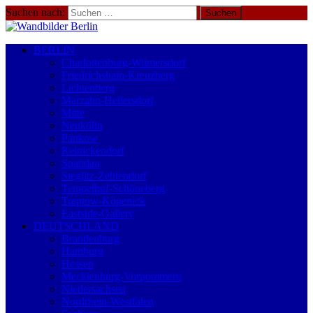
Suchen nach:
BERLIN
Charlottenburg-Wilmersdorf
Friedrichshain-Kreuzberg
Lichtenberg
Marzahn-Hellersdorf
Mitte
Neukölln
Pankow
Reinickendorf
Spandau
Steglitz-Zehlendorf
Tempelhof-Schöneberg
Treptow-Köpenick
Eastside-Gallery
DEUTSCHLAND
Brandenburg
Hamburg
Hessen
Mecklenburg-Vorpommern
Niedersachsen
Nordrhein-Westfalen