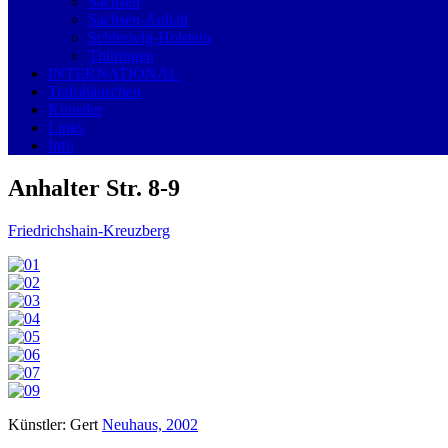
Sachsen
Sachsen-Anhalt
Schleswig-Holstein
Thüringen
INTERNATIONAL
Trafohäuschen
Künstler
Links
Info
Anhalter Str. 8-9
Friedrichshain-Kreuzberg
Künstler: Gert
Neuhaus, 2002