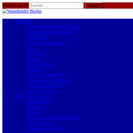
Suchen nach:
BERLIN
Charlottenburg-Wilmersdorf
Friedrichshain-Kreuzberg
Lichtenberg
Marzahn-Hellersdorf
Mitte
Neukölln
Pankow
Reinickendorf
Spandau
Steglitz-Zehlendorf
Tempelhof-Schöneberg
Treptow-Köpenick
Eastside-Gallery
DEUTSCHLAND
Brandenburg
Hamburg
Hessen
Mecklenburg-Vorpommern
Niedersachsen
Nordrhein-Westfalen