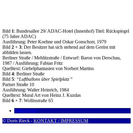
Bild
1
: Bundesallee 29/ ADAC-Hotel (Innenhof) Titel: Rückspiegel
(75 Jahre ADAC)
Ausführung: Peter Koehne und Oskar Gonschorr, 1979
Bild
2
+
3
: Der Besitzer hat sich stehend auf dem Gerüst mit
abbilden lassen.
Berliner Straße / Mehlitzstraße / Entwurf: Baron von Derschau,
1987 / Ausführung: Fabian Fritz
Quelltext: Giebelphantasien von Norbert Martins
Bild
4
: Berliner Straße
Bild
5
:
“Luftballons über Spielplatz
”
Pariser Straße 10
Ausführung: Walter Heinrich, 1984
Quelltext: Mural Art von Heinz J. Kuzdas
Bild
6
+
7
: Wollinstraße 65
Wilmersdorf
© Doris Rieck -
KONTAKT / IMPRESSUM