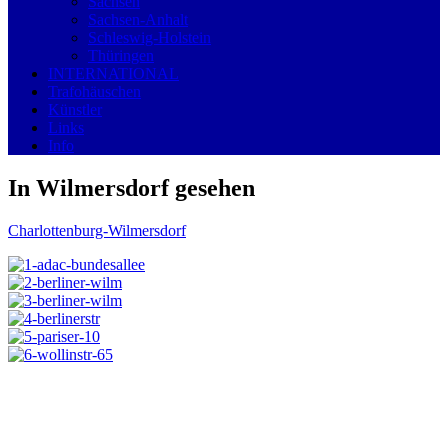
Sachsen
Sachsen-Anhalt
Schleswig-Holstein
Thüringen
INTERNATIONAL
Trafohäuschen
Künstler
Links
Info
In Wilmersdorf gesehen
Charlottenburg-Wilmersdorf