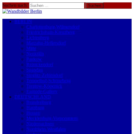
Suchen nach:
BERLIN
Charlottenburg-Wilmersdorf
Friedrichshain-Kreuzberg
Lichtenberg
Marzahn-Hellersdorf
Mitte
Neukölln
Pankow
Reinickendorf
Spandau
Steglitz-Zehlendorf
Tempelhof-Schöneberg
Treptow-Köpenick
Eastside-Gallery
DEUTSCHLAND
Brandenburg
Hamburg
Hessen
Mecklenburg-Vorpommern
Niedersachsen
Nordrhein-Westfalen