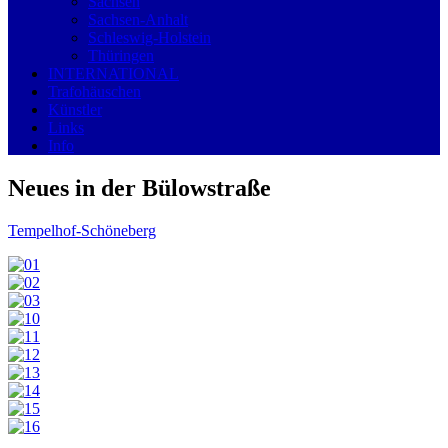
Sachsen
Sachsen-Anhalt
Schleswig-Holstein
Thüringen
INTERNATIONAL
Trafohäuschen
Künstler
Links
Info
Neues in der Bülowstraße
Tempelhof-Schöneberg