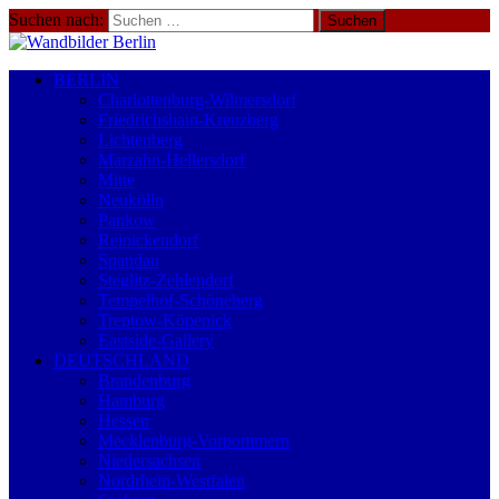
Suchen nach:
BERLIN
Charlottenburg-Wilmersdorf
Friedrichshain-Kreuzberg
Lichtenberg
Marzahn-Hellersdorf
Mitte
Neukölln
Pankow
Reinickendorf
Spandau
Steglitz-Zehlendorf
Tempelhof-Schöneberg
Treptow-Köpenick
Eastside-Gallery
DEUTSCHLAND
Brandenburg
Hamburg
Hessen
Mecklenburg-Vorpommern
Niedersachsen
Nordrhein-Westfalen