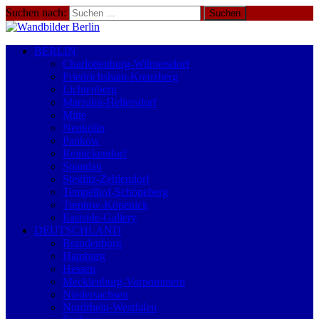
Suchen nach:
BERLIN
Charlottenburg-Wilmersdorf
Friedrichshain-Kreuzberg
Lichtenberg
Marzahn-Hellersdorf
Mitte
Neukölln
Pankow
Reinickendorf
Spandau
Steglitz-Zehlendorf
Tempelhof-Schöneberg
Treptow-Köpenick
Eastside-Gallery
DEUTSCHLAND
Brandenburg
Hamburg
Hessen
Mecklenburg-Vorpommern
Niedersachsen
Nordrhein-Westfalen