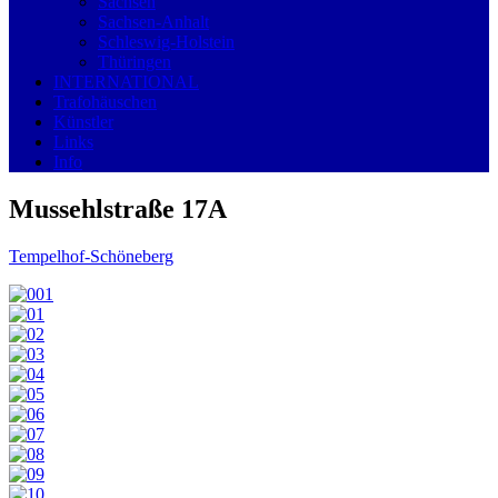
Sachsen
Sachsen-Anhalt
Schleswig-Holstein
Thüringen
INTERNATIONAL
Trafohäuschen
Künstler
Links
Info
Mussehlstraße 17A
Tempelhof-Schöneberg