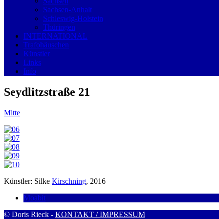
Sachsen
Sachsen-Anhalt
Schleswig-Holstein
Thüringen
INTERNATIONAL
Trafohäuschen
Künstler
Links
Info
Seydlitzstraße 21
Mitte
Künstler: Silke
Kirschning
, 2016
Moabit
© Doris Rieck -
KONTAKT / IMPRESSUM