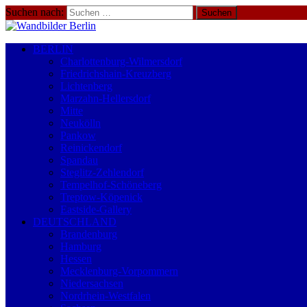
Suchen nach:
BERLIN
Charlottenburg-Wilmersdorf
Friedrichshain-Kreuzberg
Lichtenberg
Marzahn-Hellersdorf
Mitte
Neukölln
Pankow
Reinickendorf
Spandau
Steglitz-Zehlendorf
Tempelhof-Schöneberg
Treptow-Köpenick
Eastside-Gallery
DEUTSCHLAND
Brandenburg
Hamburg
Hessen
Mecklenburg-Vorpommern
Niedersachsen
Nordrhein-Westfalen