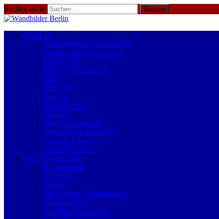
Suchen nach:
BERLIN
Charlottenburg-Wilmersdorf
Friedrichshain-Kreuzberg
Lichtenberg
Marzahn-Hellersdorf
Mitte
Neukölln
Pankow
Reinickendorf
Spandau
Steglitz-Zehlendorf
Tempelhof-Schöneberg
Treptow-Köpenick
Eastside-Gallery
DEUTSCHLAND
Brandenburg
Hamburg
Hessen
Mecklenburg-Vorpommern
Niedersachsen
Nordrhein-Westfalen