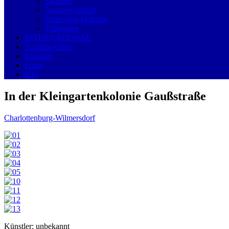
Sachsen
Sachsen-Anhalt
Schleswig-Holstein
Thüringen
INTERNATIONAL
Trafohäuschen
Künstler
Links
Info
In der Kleingartenkolonie Gaußstraße
Charlottenburg-Wilmersdorf
Künstler: unbekannt