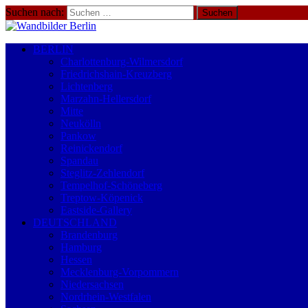
Suchen nach:
BERLIN
Charlottenburg-Wilmersdorf
Friedrichshain-Kreuzberg
Lichtenberg
Marzahn-Hellersdorf
Mitte
Neukölln
Pankow
Reinickendorf
Spandau
Steglitz-Zehlendorf
Tempelhof-Schöneberg
Treptow-Köpenick
Eastside-Gallery
DEUTSCHLAND
Brandenburg
Hamburg
Hessen
Mecklenburg-Vorpommern
Niedersachsen
Nordrhein-Westfalen