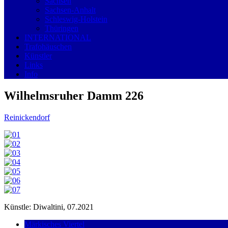
Sachsen
Sachsen-Anhalt
Schleswig-Holstein
Thüringen
INTERNATIONAL
Trafohäuschen
Künstler
Links
Info
Wilhelmsruher Damm 226
Reinickendorf
Künstle: Diwaltini, 07.2021
Märkisches Viertel