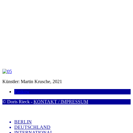
Künstler: Martin Krusche, 2021
Pankow
© Doris Rieck -
KONTAKT / IMPRESSUM
BERLIN
DEUTSCHLAND
INTERNATIONAL
Trafohäuschen
Künstler
Links
Info