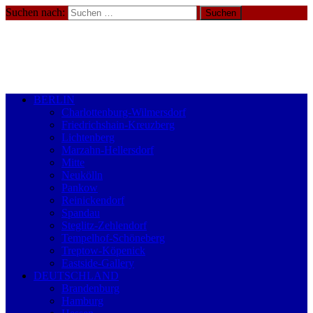
Suchen nach:
BERLIN
Charlottenburg-Wilmersdorf
Friedrichshain-Kreuzberg
Lichtenberg
Marzahn-Hellersdorf
Mitte
Neukölln
Pankow
Reinickendorf
Spandau
Steglitz-Zehlendorf
Tempelhof-Schöneberg
Treptow-Köpenick
Eastside-Gallery
DEUTSCHLAND
Brandenburg
Hamburg