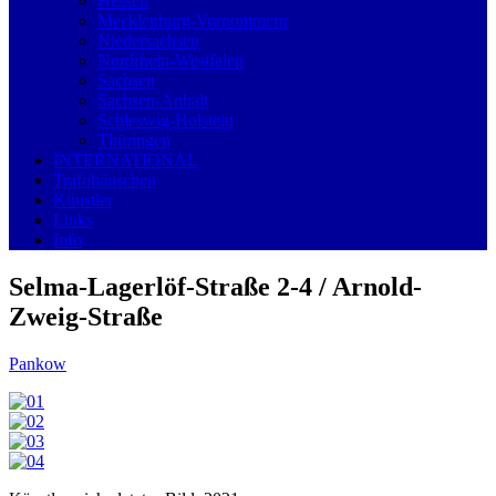
Hessen
Mecklenburg-Vorpommern
Niedersachsen
Nordrhein-Westfalen
Sachsen
Sachsen-Anhalt
Schleswig-Holstein
Thüringen
INTERNATIONAL
Trafohäuschen
Künstler
Links
Info
Selma-Lagerlöf-Straße 2-4 / Arnold-
Zweig-Straße
Pankow