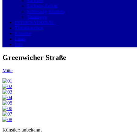
Sachsen
Sachsen-Anhalt
Schleswig-Holstein
Thüringen
INTERNATIONAL
Trafohäuschen
Künstler
Links
Info
Greenwicher Straße
Mitte
Künstler: unbekannt