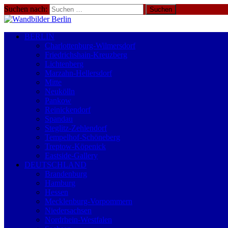
Suchen nach:
BERLIN
Charlottenburg-Wilmersdorf
Friedrichshain-Kreuzberg
Lichtenberg
Marzahn-Hellersdorf
Mitte
Neukölln
Pankow
Reinickendorf
Spandau
Steglitz-Zehlendorf
Tempelhof-Schöneberg
Treptow-Köpenick
Eastside-Gallery
DEUTSCHLAND
Brandenburg
Hamburg
Hessen
Mecklenburg-Vorpommern
Niedersachsen
Nordrhein-Westfalen