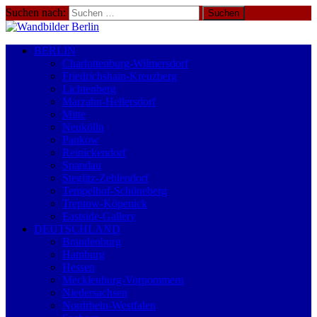
Suchen nach:
BERLIN
Charlottenburg-Wilmersdorf
Friedrichshain-Kreuzberg
Lichtenberg
Marzahn-Hellersdorf
Mitte
Neukölln
Pankow
Reinickendorf
Spandau
Steglitz-Zehlendorf
Tempelhof-Schöneberg
Treptow-Köpenick
Eastside-Gallery
DEUTSCHLAND
Brandenburg
Hamburg
Hessen
Mecklenburg-Vorpommern
Niedersachsen
Nordrhein-Westfalen