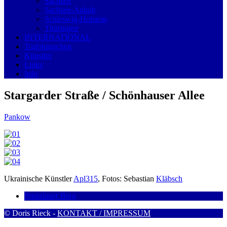
Sachsen
Sachsen-Anhalt
Schleswig-Holstein
Thüringen
INTERNATIONAL
Trafohäuschen
Künstler
Links
Info
Stargarder Straße / Schönhauser Allee
Pankow
Ukrainische Künstler
Apl315
, Fotos: Sebastian
Kläbsch
Prenzlauer Berg
© Doris Rieck -
KONTAKT / IMPRESSUM