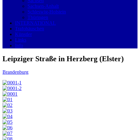
Sachsen
Sachsen-Anhalt
Schleswig-Holstein
Thüringen
INTERNATIONAL
Trafohäuschen
Künstler
Links
Info
Leipziger Straße in Herzberg (Elster)
Brandenburg