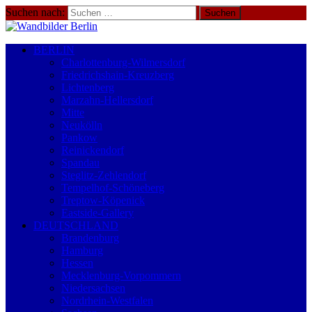
Suchen nach:
BERLIN
Charlottenburg-Wilmersdorf
Friedrichshain-Kreuzberg
Lichtenberg
Marzahn-Hellersdorf
Mitte
Neukölln
Pankow
Reinickendorf
Spandau
Steglitz-Zehlendorf
Tempelhof-Schöneberg
Treptow-Köpenick
Eastside-Gallery
DEUTSCHLAND
Brandenburg
Hamburg
Hessen
Mecklenburg-Vorpommern
Niedersachsen
Nordrhein-Westfalen