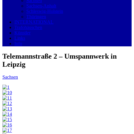
Sachsen
Sachsen-Anhalt
Schleswig-Holstein
Thüringen
INTERNATIONAL
Trafohäuschen
Künstler
Links
Info
Telemannstraße 2 – Umspannwerk in
Leipzig
Sachsen