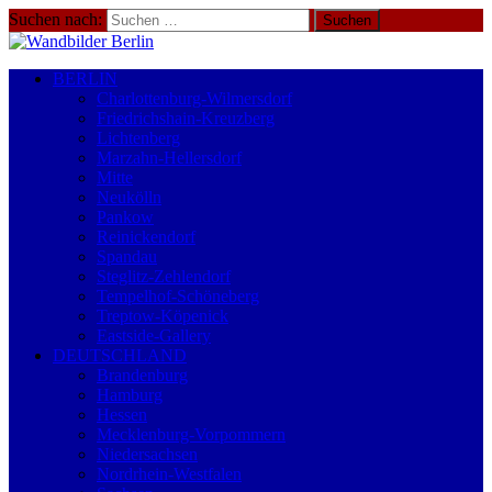
Suchen nach:
BERLIN
Charlottenburg-Wilmersdorf
Friedrichshain-Kreuzberg
Lichtenberg
Marzahn-Hellersdorf
Mitte
Neukölln
Pankow
Reinickendorf
Spandau
Steglitz-Zehlendorf
Tempelhof-Schöneberg
Treptow-Köpenick
Eastside-Gallery
DEUTSCHLAND
Brandenburg
Hamburg
Hessen
Mecklenburg-Vorpommern
Niedersachsen
Nordrhein-Westfalen