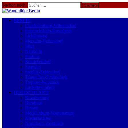
Suchen nach:
BERLIN
Charlottenburg-Wilmersdorf
Friedrichshain-Kreuzberg
Lichtenberg
Marzahn-Hellersdorf
Mitte
Neukölln
Pankow
Reinickendorf
Spandau
Steglitz-Zehlendorf
Tempelhof-Schöneberg
Treptow-Köpenick
Eastside-Gallery
DEUTSCHLAND
Brandenburg
Hamburg
Hessen
Mecklenburg-Vorpommern
Niedersachsen
Nordrhein-Westfalen