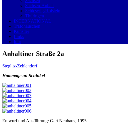
Sachsen
Sachsen-Anhalt
Schleswig-Holstein
Thüringen
INTERNATIONAL
Trafohäuschen
Künstler
Links
Info
Anhaltiner Straße 2a
Steglitz-Zehlendorf
Hommage an Schinkel
Entwurf und Ausführung: Gert Neuhaus, 1995