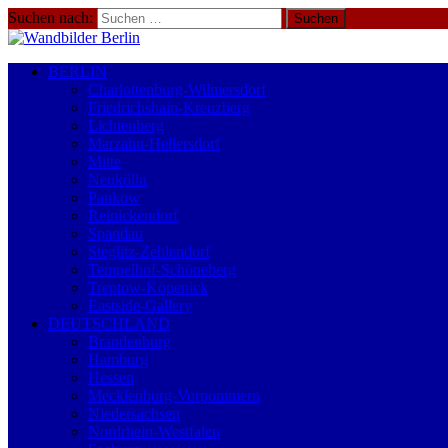
Suchen nach:
BERLIN
Charlottenburg-Wilmersdorf
Friedrichshain-Kreuzberg
Lichtenberg
Marzahn-Hellersdorf
Mitte
Neukölln
Pankow
Reinickendorf
Spandau
Steglitz-Zehlendorf
Tempelhof-Schöneberg
Treptow-Köpenick
Eastside-Gallery
DEUTSCHLAND
Brandenburg
Hamburg
Hessen
Mecklenburg-Vorpommern
Niedersachsen
Nordrhein-Westfalen