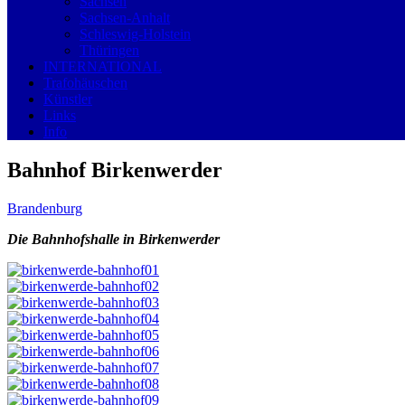
Sachsen
Sachsen-Anhalt
Schleswig-Holstein
Thüringen
INTERNATIONAL
Trafohäuschen
Künstler
Links
Info
Bahnhof Birkenwerder
Brandenburg
Die Bahnhofshalle in Birkenwerder