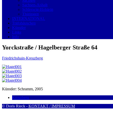
Sachsen
Sachsen-Anhalt
Schleswig-Holstein
Thüringen
INTERNATIONAL
Trafohäuschen
Künstler
Links
Info
Yorckstraße / Hagelberger Straße 64
Friedrichshain-Kreuzberg
Künstler: Schramm, 2005
Kreuzberg
© Doris Rieck -
KONTAKT / IMPRESSUM