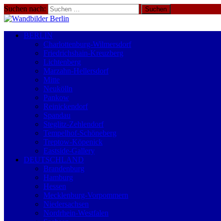
Suchen nach:
BERLIN
Charlottenburg-Wilmersdorf
Friedrichshain-Kreuzberg
Lichtenberg
Marzahn-Hellersdorf
Mitte
Neukölln
Pankow
Reinickendorf
Spandau
Steglitz-Zehlendorf
Tempelhof-Schöneberg
Treptow-Köpenick
Eastside-Gallery
DEUTSCHLAND
Brandenburg
Hamburg
Hessen
Mecklenburg-Vorpommern
Niedersachsen
Nordrhein-Westfalen