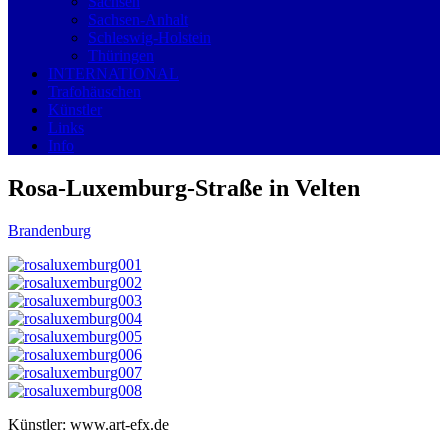
Sachsen
Sachsen-Anhalt
Schleswig-Holstein
Thüringen
INTERNATIONAL
Trafohäuschen
Künstler
Links
Info
Rosa-Luxemburg-Straße in Velten
Brandenburg
Künstler: www.art-efx.de