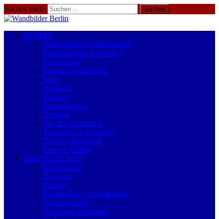
Suchen nach:
BERLIN
Charlottenburg-Wilmersdorf
Friedrichshain-Kreuzberg
Lichtenberg
Marzahn-Hellersdorf
Mitte
Neukölln
Pankow
Reinickendorf
Spandau
Steglitz-Zehlendorf
Tempelhof-Schöneberg
Treptow-Köpenick
Eastside-Gallery
DEUTSCHLAND
Brandenburg
Hamburg
Hessen
Mecklenburg-Vorpommern
Niedersachsen
Nordrhein-Westfalen