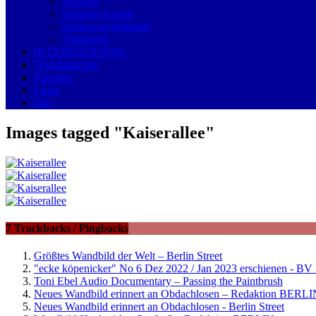
Sachsen
Sachsen-Anhalt
Schleswig-Holstein
Thüringen
INTERNATIONAL
Trafohäuschen
Künstler
Links
Info
Images tagged "Kaiserallee"
7 Trackbacks / Pingbacks
Größtes Wandbild der Welt – Berlin Street
"ecke köpenicker" No 6 Dez 2022 / Jan 2023 erschienen - BV 
Toni Ebel Audio Documentary – Passing the Paintbrush
Neues Wandbild erinnert an Obdachlosen – Redaktion BERLI
Neues Wandbild erinnert an Obdachlosen - Berlin Street