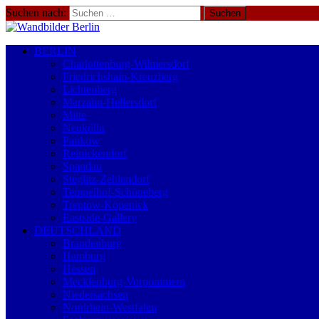
Suchen nach:
BERLIN
Charlottenburg-Wilmersdorf
Friedrichshain-Kreuzberg
Lichtenberg
Marzahn-Hellersdorf
Mitte
Neukölln
Pankow
Reinickendorf
Spandau
Steglitz-Zehlendorf
Tempelhof-Schöneberg
Treptow-Köpenick
Eastside-Gallery
DEUTSCHLAND
Brandenburg
Hamburg
Hessen
Mecklenburg-Vorpommern
Niedersachsen
Nordrhein-Westfalen