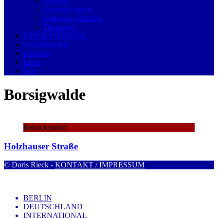
Sachsen
Sachsen-Anhalt
Schleswig-Holstein
Thüringen
INTERNATIONAL
Trafohäuschen
Künstler
Links
Info
Borsigwalde
Reinickendorf
Holzhauser Straße
© Doris Rieck -
KONTAKT / IMPRESSUM
BERLIN
DEUTSCHLAND
INTERNATIONAL