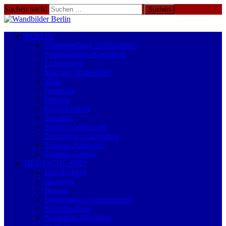
Suchen nach:
BERLIN
Charlottenburg-Wilmersdorf
Friedrichshain-Kreuzberg
Lichtenberg
Marzahn-Hellersdorf
Mitte
Neukölln
Pankow
Reinickendorf
Spandau
Steglitz-Zehlendorf
Tempelhof-Schöneberg
Treptow-Köpenick
Eastside-Gallery
DEUTSCHLAND
Brandenburg
Hamburg
Hessen
Mecklenburg-Vorpommern
Niedersachsen
Nordrhein-Westfalen