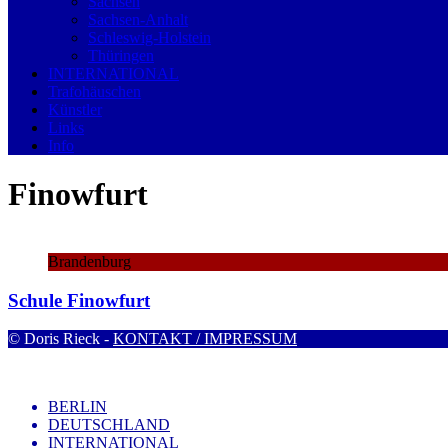
Sachsen
Sachsen-Anhalt
Schleswig-Holstein
Thüringen
INTERNATIONAL
Trafohäuschen
Künstler
Links
Info
Finowfurt
Brandenburg
Schule Finowfurt
© Doris Rieck -
KONTAKT / IMPRESSUM
BERLIN
DEUTSCHLAND
INTERNATIONAL