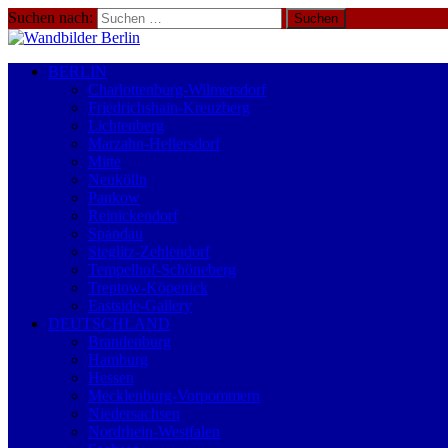
Suchen nach:
BERLIN
Charlottenburg-Wilmersdorf
Friedrichshain-Kreuzberg
Lichtenberg
Marzahn-Hellersdorf
Mitte
Neukölln
Pankow
Reinickendorf
Spandau
Steglitz-Zehlendorf
Tempelhof-Schöneberg
Treptow-Köpenick
Eastside-Gallery
DEUTSCHLAND
Brandenburg
Hamburg
Hessen
Mecklenburg-Vorpommern
Niedersachsen
Nordrhein-Westfalen