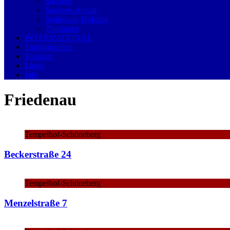
Sachsen
Sachsen-Anhalt
Schleswig-Holstein
Thüringen
INTERNATIONAL
Trafohäuschen
Künstler
Links
Info
Friedenau
Tempelhof-Schöneberg
Beckerstraße 24
Tempelhof-Schöneberg
Menzelstraße 7