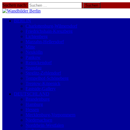
Suchen nach:
BERLIN
Charlottenburg-Wilmersdorf
Friedrichshain-Kreuzberg
Lichtenberg
Marzahn-Hellersdorf
Mitte
Neukölln
Pankow
Reinickendorf
Spandau
Steglitz-Zehlendorf
Tempelhof-Schöneberg
Treptow-Köpenick
Eastside-Gallery
DEUTSCHLAND
Brandenburg
Hamburg
Hessen
Mecklenburg-Vorpommern
Niedersachsen
Nordrhein-Westfalen