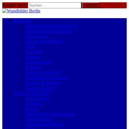
Suchen nach:
BERLIN
Charlottenburg-Wilmersdorf
Friedrichshain-Kreuzberg
Lichtenberg
Marzahn-Hellersdorf
Mitte
Neukölln
Pankow
Reinickendorf
Spandau
Steglitz-Zehlendorf
Tempelhof-Schöneberg
Treptow-Köpenick
Eastside-Gallery
DEUTSCHLAND
Brandenburg
Hamburg
Hessen
Mecklenburg-Vorpommern
Niedersachsen
Nordrhein-Westfalen