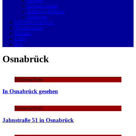
Sachsen
Sachsen-Anhalt
Schleswig-Holstein
Thüringen
INTERNATIONAL
Trafohäuschen
Künstler
Links
Info
Osnabrück
Niedersachsen
In Osnabrück gesehen
Niedersachsen
Jahnstraße 51 in Osnabrück