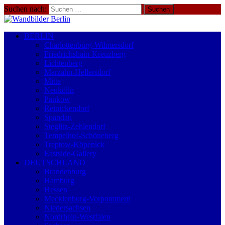
Suchen nach:
BERLIN
Charlottenburg-Wilmersdorf
Friedrichshain-Kreuzberg
Lichtenberg
Marzahn-Hellersdorf
Mitte
Neukölln
Pankow
Reinickendorf
Spandau
Steglitz-Zehlendorf
Tempelhof-Schöneberg
Treptow-Köpenick
Eastside-Gallery
DEUTSCHLAND
Brandenburg
Hamburg
Hessen
Mecklenburg-Vorpommern
Niedersachsen
Nordrhein-Westfalen