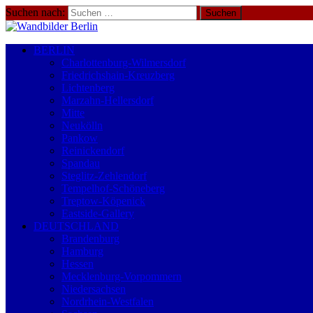
Suchen nach:
BERLIN
Charlottenburg-Wilmersdorf
Friedrichshain-Kreuzberg
Lichtenberg
Marzahn-Hellersdorf
Mitte
Neukölln
Pankow
Reinickendorf
Spandau
Steglitz-Zehlendorf
Tempelhof-Schöneberg
Treptow-Köpenick
Eastside-Gallery
DEUTSCHLAND
Brandenburg
Hamburg
Hessen
Mecklenburg-Vorpommern
Niedersachsen
Nordrhein-Westfalen