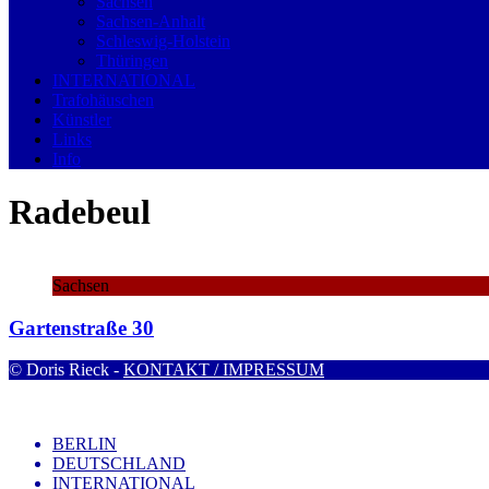
Sachsen
Sachsen-Anhalt
Schleswig-Holstein
Thüringen
INTERNATIONAL
Trafohäuschen
Künstler
Links
Info
Radebeul
Sachsen
Gartenstraße 30
© Doris Rieck -
KONTAKT / IMPRESSUM
BERLIN
DEUTSCHLAND
INTERNATIONAL